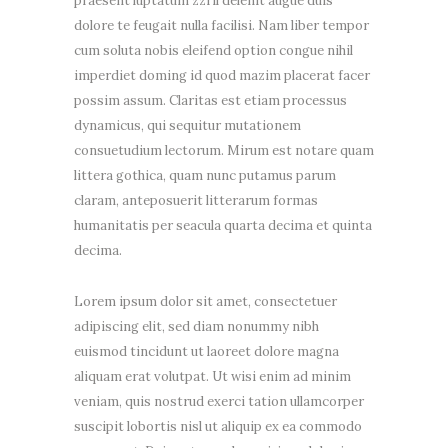
praesent luptatum zzril delenit augue duis
dolore te feugait nulla facilisi. Nam liber tempor
cum soluta nobis eleifend option congue nihil
imperdiet doming id quod mazim placerat facer
possim assum. Claritas est etiam processus
dynamicus, qui sequitur mutationem
consuetudium lectorum. Mirum est notare quam
littera gothica, quam nunc putamus parum
claram, anteposuerit litterarum formas
humanitatis per seacula quarta decima et quinta
decima.
Lorem ipsum dolor sit amet, consectetuer
adipiscing elit, sed diam nonummy nibh
euismod tincidunt ut laoreet dolore magna
aliquam erat volutpat. Ut wisi enim ad minim
veniam, quis nostrud exerci tation ullamcorper
suscipit lobortis nisl ut aliquip ex ea commodo