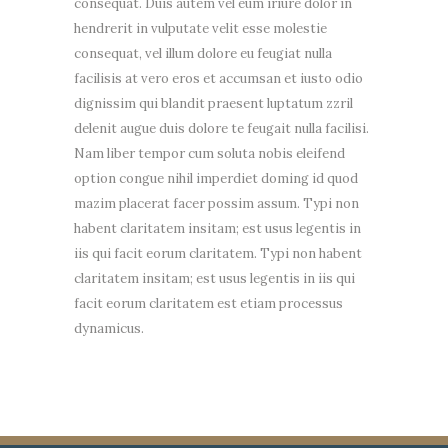
consequat. Duis autem vel eum iriure dolor in
hendrerit in vulputate velit esse molestie
consequat, vel illum dolore eu feugiat nulla
facilisis at vero eros et accumsan et iusto odio
dignissim qui blandit praesent luptatum zzril
delenit augue duis dolore te feugait nulla facilisi.
Nam liber tempor cum soluta nobis eleifend
option congue nihil imperdiet doming id quod
mazim placerat facer possim assum. Typi non
habent claritatem insitam; est usus legentis in
iis qui facit eorum claritatem. Typi non habent
claritatem insitam; est usus legentis in iis qui
facit eorum claritatem est etiam processus
dynamicus.